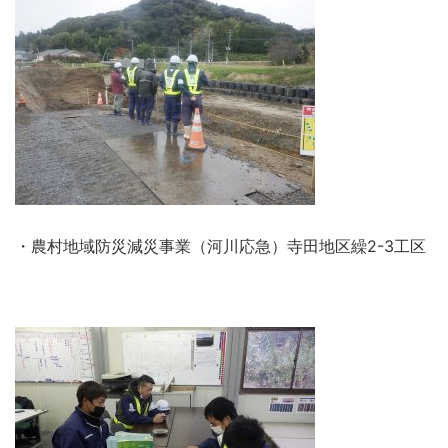
・農村地域防災減災事業（河川応急）寺田地区繰2-3工区