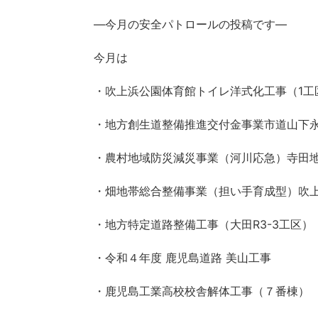
―今月の安全パトロールの投稿です―
今月は
・吹上浜公園体育館トイレ洋式化工事（1工
・地方創生道整備推進交付金事業市道山下永吉
・農村地域防災減災事業（河川応急）寺田地
・畑地帯総合整備事業（担い手育成型）吹上地
・地方特定道路整備工事（大田R3-3工区）
・令和４年度 鹿児島道路 美山工事
・鹿児島工業高校校舎解体工事（７番棟）