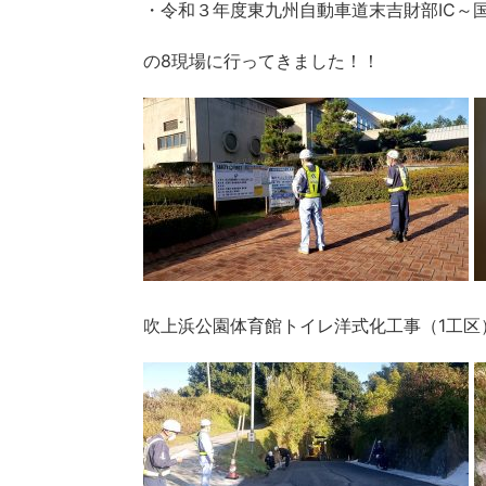
・令和３年度東九州自動車道末吉財部IC～
の8現場に行ってきました！！
吹上浜公園体育館トイレ洋式化工事（1工区