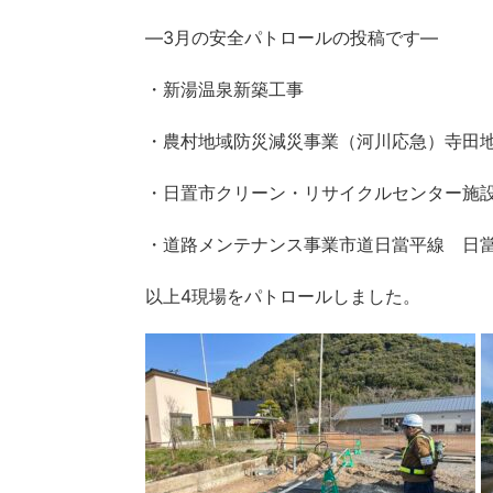
―3月の安全パトロールの投稿です―
・新湯温泉新築工事
・農村地域防災減災事業（河川応急）寺田地区
・日置市クリーン・リサイクルセンター施
・道路メンテナンス事業市道日當平線 日當
以上4現場をパトロールしました。