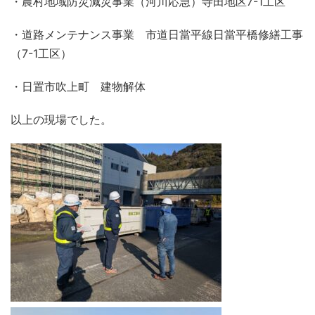
・農村地域防災減災事業（河川応急）寺田地区7-1工区
・道路メンテナンス事業 市道日當平線日當平橋修繕工事
（7-1工区）
・日置市吹上町 建物解体
以上の現場でした。