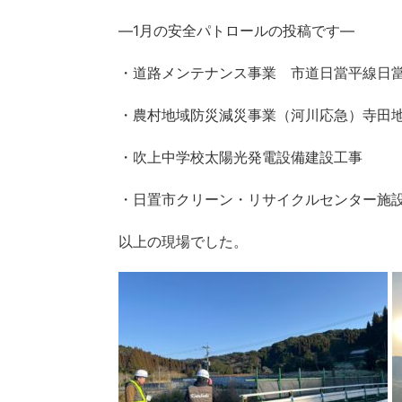
―1月の安全パトロールの投稿です―
・道路メンテナンス事業 市道日當平線日當
・農村地域防災減災事業（河川応急）寺田地区
・吹上中学校太陽光発電設備建設工事
・日置市クリーン・リサイクルセンター施
以上の現場でした。