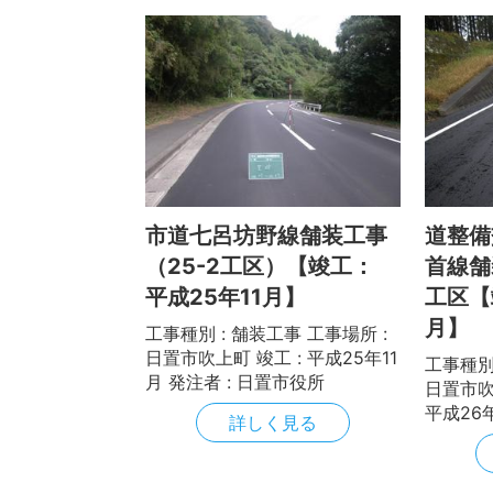
市道七呂坊野線舗装工事
道整備
（25-2工区）【竣工：
首線舗
平成25年11月】
工区【
月】
工事種別 : 舗装工事 工事場所 :
日置市吹上町 竣工 : 平成25年11
工事種別 
月 発注者 : 日置市役所
日置市吹
平成26
詳しく見る