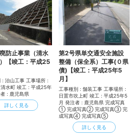
廃防止事業（清水
第2号県単交通安全施設
）【竣工：平成25
整備（保全系）工事(０県
】
債)【竣工：平成25年5
月】
: 治山工事 工事場所 :
清水町 竣工 : 平成25年
工事種別 : 舗装工事 工事場所 :
注者 : 鹿児島県
日置市吹上町 竣工 : 平成25年5
月 発注者 : 鹿児島県 完成写真
詳しく見る
① 完成写真② 完成写真③ 完
成写真④ 完成写真⑤
詳しく見る