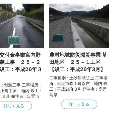
交付金事業宮内野
農村地域防災減災事業 草
装工事 ２５－２
田地区 ２５－１工区
竣工：平成26年３
【竣工：平成26年3月】
工事種別 : 土砂崩壊防止 工事場
所 : 日置市吹上町永吉 地内 竣
: 舗装工事 工事場所 :
工 : 平成26年3月 発注者 : 鹿児
上町中原 地内 竣工 :
島県
年３月 発注者 : 日置市
詳しく見る
詳しく見る