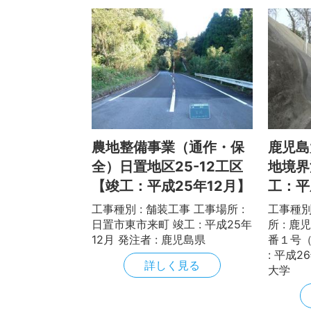
農地整備事業（通作・保
鹿児島
全）日置地区25-12工区
地境界
【竣工：平成25年12月】
工：平
工事種別 : 舗装工事 工事場所 :
工事種別
日置市東市来町 竣工 : 平成25年
所 : 
12月 発注者 : 鹿児島県
番１号（
: 平成2
詳しく見る
大学