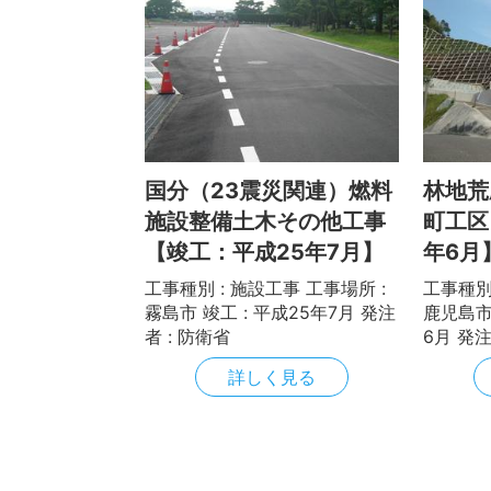
国分（23震災関連）燃料
林地荒
施設整備土木その他工事
町工区
【竣工：平成25年7月】
年6月
工事種別 : 施設工事 工事場所 :
工事種別 
霧島市 竣工 : 平成25年7月 発注
鹿児島市
者 : 防衛省
6月 発
詳しく見る