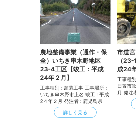
農地整備事業（通作・保
市道宮
全）いちき串木野地区
（23
23-4工区【竣工：平成
成24
24年２月】
工事種別 
日置市吹
工事種別 : 舗装工事 工事場所 :
月 発注
いちき串木野市上名 竣工 : 平成
2４年２月 発注者 : 鹿児島県
詳しく見る