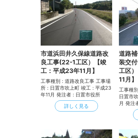
市道浜田井久保線道路改
道路補
良工事(22-1工区）【竣
装交付
工：平成23年11月】
工区）
11月】
工事種別 : 道路改良工事 工事場
所 : 日置市吹上町 竣工 : 平成23
工事種別 
年11月 発注者 : 日置市役所
日置市吹上
月 発注
詳しく見る