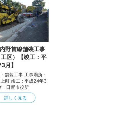
内野首線舗装工事
-1工区）【竣工：平
年3月】
: 舗装工事 工事場所 :
上町 竣工 : 平成24年3
者 : 日置市役所
詳しく見る