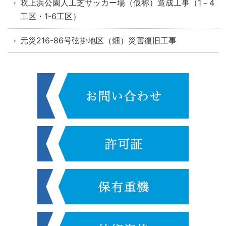
吹上浜公園人工芝サッカー場（仮称）造成工事（1－4
工区・1-6工区）
元災216-86号弦掛地区（畑）災害復旧工事