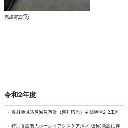
完成写真②
令和2年度
農村地域防災滅災事業（河川応急）灰鶴地区2-2工区
特別養護老人ホームオアシスケア清水(仮称)新設に伴