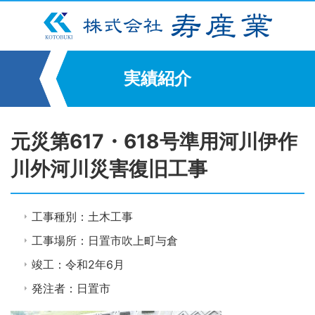
実績紹介
元災第617・618号準用河川伊作
川外河川災害復旧工事
工事種別：土木工事
工事場所：日置市吹上町与倉
竣工：令和2年6月
発注者：日置市