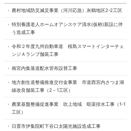
農村地域防災滅災事業（河川応急）灰鶴地区2-2工区
特別養護老人ホームオアシスケア清水(仮称)新設に伴
う造成工事
令和２年度九州自動車道 桜島スマートインターチェ
ンジＡランプ舗装工事
南宮内集落道配水管布設替工事
地方創生道整備推進交付金事業 市道西宮内さつま湖
線改良舗装工事（2－1工区）
農業基盤整備促進事業 吹上地域 暗渠排水工事（1-1
工区）
日置市伊集院町下谷口太陽光施設造成工事