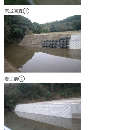
完成写真①
着工前②