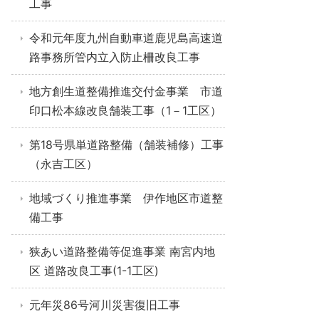
工事
令和元年度九州自動車道鹿児島高速道
路事務所管内立入防止柵改良工事
地方創生道整備推進交付金事業 市道
印口松本線改良舗装工事（1－1工区）
第18号県単道路整備（舗装補修）工事
（永吉工区）
地域づくり推進事業 伊作地区市道整
備工事
狭あい道路整備等促進事業 南宮内地
区 道路改良工事(1-1工区)
元年災86号河川災害復旧工事