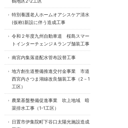
鶴地区2-2工区
特別養護老人ホームオアシスケア清水
(仮称)新設に伴う造成工事
令和２年度九州自動車道 桜島スマー
トインターチェンジＡランプ舗装工事
南宮内集落道配水管布設替工事
地方創生道整備推進交付金事業 市道
西宮内さつま湖線改良舗装工事（2－1
工区）
農業基盤整備促進事業 吹上地域 暗
渠排水工事（1-1工区）
日置市伊集院町下谷口太陽光施設造成