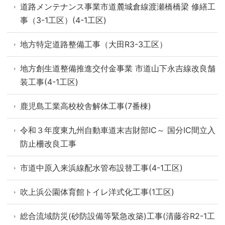
道路メンテナンス事業市道麓城倉線渡瀬橋橋梁 修繕工
事（3-1工区）(4-1工区)
地方特定道路整備工事（大田R3-3工区）
地方創生道整備推進交付金事業 市道山下永吉線改良舗
装工事(4-1工区)
鹿児島工業高校校舎解体工事(7番棟)
令和３年度東九州自動車道末吉財部IC～ 国分IC間立入
防止柵改良工事
市道中原入来浜線配水管布設替工事(4-1工区)
吹上浜公園体育館トイレ洋式化工事(1工区)
総合流域防災(砂防設備等緊急改築)工事(清藤谷R2-1工