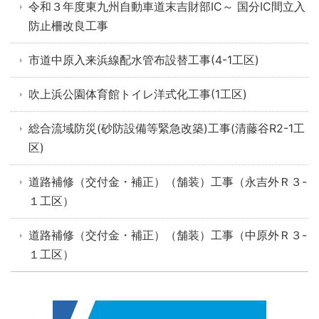
令和３年度東九州自動車道末吉財部IC～ 国分IC間立入
防止柵改良工事
市道中原入来浜線配水管布設替工事(4-1工区)
吹上浜公園体育館トイレ洋式化工事(1工区)
総合流域防災(砂防設備等緊急改築)工事(清藤谷R2-1工
区)
道路補修（交付金・補正）（舗装）工事（永吉外Ｒ３-
１工区）
道路補修（交付金・補正）（舗装）工事（中原外Ｒ３-
１工区）