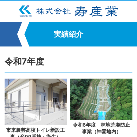
実績紹介
令和7年度
令和6年度 林地荒廃防止
市来農芸高校トイレ新設工
事業（神園地内）
事（産99番棟・衛生）