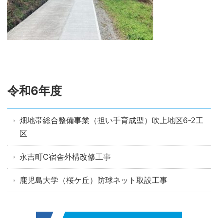
令和6年度
畑地帯総合整備事業（担い手育成型）吹上地区6-2工
区
永吉町C宿舎外構改修工事
鹿児島大学（桜ケ丘）防球ネット取設工事